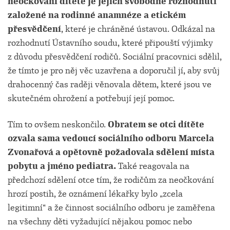
neočkování dítěte je jejich svobodné rozhodnutí
založené na rodinné anamnéze a etickém
přesvědčení
, které je chráněné ústavou. Odkázal na
rozhodnutí Ústavního soudu, které připouští výjimky
z důvodu přesvědčení rodičů. Sociální pracovnici sdělil,
že tímto je pro něj věc uzavřena a doporučil jí, aby svůj
drahocenný čas raději věnovala dětem, které jsou ve
skutečném ohrožení a potřebují její pomoc.
Tím to ovšem neskončilo.
Obratem se otci dítěte
ozvala sama vedoucí sociálního odboru Marcela
Zvonařová a opětovně požadovala sdělení místa
pobytu a jméno pediatra.
Také reagovala na
předchozí sdělení otce tím, že rodičům za neočkování
hrozí postih, že oznámení lékařky bylo „zcela
legitimní“ a že činnost sociálního odboru je zaměřena
na všechny děti vyžadující nějakou pomoc nebo