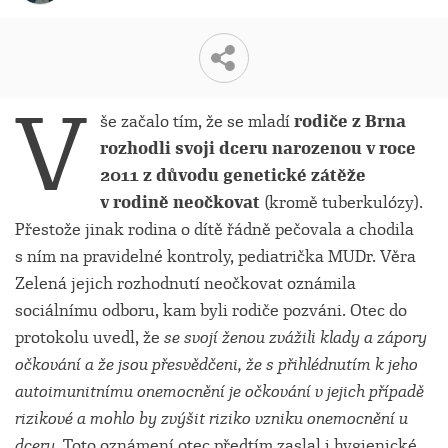
V
še začalo tím, že se mladí
rodiče z Brna
rozhodli svoji dceru narozenou v roce
2011 z důvodu genetické zátěže
v rodině neočkovat
(kromě tuberkulózy).
Přestože jinak rodina o dítě řádně pečovala a chodila
s ním na pravidelné kontroly, pediatrička MUDr. Věra
Zelená jejich rozhodnutí neočkovat oznámila
sociálnímu odboru, kam byli rodiče pozváni. Otec do
protokolu uvedl, že
se svojí ženou zvážili klady a zápory
očkování a že jsou přesvědčeni, že s přihlédnutím k jeho
autoimunitnímu onemocnění je očkování v jejich případě
rizikové a mohlo by zvýšit riziko vzniku onemocnění u
dcery
. Toto oznámení otec předtím zaslal i hygienické