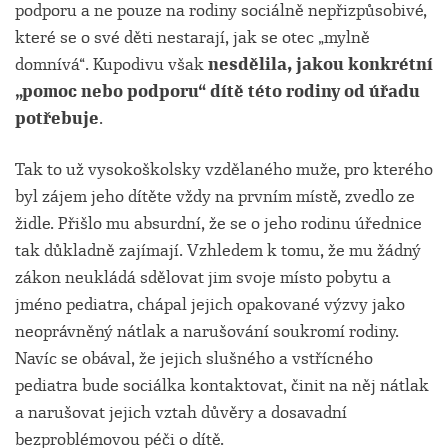
podporu a ne pouze na rodiny sociálně nepřizpůsobivé,
které se o své děti nestarají, jak se otec „mylně
domnívá“. Kupodivu však
nesdělila, jakou konkrétní
„pomoc nebo podporu“ dítě této rodiny od úřadu
potřebuje
.
Tak to už vysokoškolsky vzdělaného muže, pro kterého
byl zájem jeho dítěte vždy na prvním místě, zvedlo ze
židle. Přišlo mu absurdní, že se o jeho rodinu úřednice
tak důkladně zajímají. Vzhledem k tomu, že mu žádný
zákon neukládá sdělovat jim svoje místo pobytu a
jméno pediatra, chápal jejich opakované výzvy jako
neoprávněný nátlak a narušování soukromí rodiny.
Navíc se obával, že jejich slušného a vstřícného
pediatra bude sociálka kontaktovat, činit na něj nátlak
a narušovat jejich vztah důvěry a dosavadní
bezproblémovou péči o dítě.