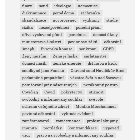
úmrtí
soud
ideologie
nemocnice
diskriminace
porod doma
záchranka
skandalizace
novorozenec
výzkumy
studie
rizika
nezodpovědnost
porodní přání
dříve vyslovené přání
porodnice
domácí úkoly
ministerstvo školství
povinnosti žáků
očkování
šmejdi
Evropská komise
soukromí
GDPR
Ženy mužům
Žena je láska
šarlatánství
domácí násilí
ženská energie
drž hubu a krok
soudkyně Jana Panská
Okresní soud Havlíčkův Brod
podmíněné propuštění
věznice Světlá nad Sázavou
porušování práv odsouzených
nezákonný postup
Covid-19
Covid
pokrytectví
stížnost
svobodný a informovaný souhlas
svévole
ochrana veřejného zdraví
Monika Mosshammer
povinné očkování
výhrada svědomí
zaměstnavatel
zaměstnanec
profesní skupiny
imunita
protilátky
kontraindikace
výpověď
vzor
právo na svobodný a informovaný souhlas