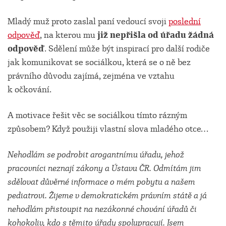
Mladý muž proto zaslal paní vedoucí svoji
poslední
odpověď
, na kterou mu
již nepřišla od úřadu žádná
odpověď
. Sdělení může být inspirací pro další rodiče
jak komunikovat se sociálkou, která se o ně bez
právního důvodu zajímá, zejména ve vztahu
k očkování.
A motivace řešit věc se sociálkou tímto rázným
způsobem? Když použiji vlastní slova mladého otce…
Nehodlám se podrobit arogantnímu úřadu, jehož
pracovníci neznají zákony a Ústavu ČR. Odmítám jim
sdělovat důvěrné informace o mém pobytu a našem
pediatrovi. Žijeme v demokratickém právním státě a já
nehodlám přistoupit na nezákonné chování úřadů či
kohokoliv, kdo s těmito úřady spolupracují. Jsem