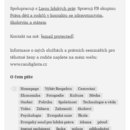
Spolupracuji s
Ligou lidských práv
. Spravuji FB skupinu
Práva dětí a rodičů v kontaktu se zdravotnictvím,
školstvím a státem
Kontakt na mě:
[email protected]
.
Informace o mých službách a právních seminářích pro
těhotné ženy a rodiče najdete na mém webu:
www.candigliota.cz
O čem píše
Homepage
Výběr Respektu
Cestování
Ekonomika
Fotografie
Kultura
Média
Osobní
Politika
Společnost
Technologie a věda
Video
Zábava
Zahraničí
školství
Psychologie
Evropská unie
Škola
Evropský soud pro lidská práva
šikana
pôrod
špatné zacházení
facka
policie
odškodnění