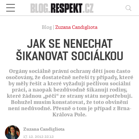
Respekt
Vy
Blog |
Zuzana Candigliota
JAK SE NENECHAT
ŠIKANOVAT SOCIÁLKOU
Orgány sociálně právní ochrany dětí jsou často
osočovány, že dostatečně neřeší ty případy, které
by měly řešit a které vyžadují pečlivou sociální
práci, a naopak bezdůvodně šikanují rodiny,
které žádnou „péči“ ze strany státu nepotřebují.
Bohužel musím konstatovat, že toto obvinění
není nedůvodné. Přesně o tom je případ z Brna-
Králova Pole.
Zuzana Candigliota
17. 12. 2012 22:12