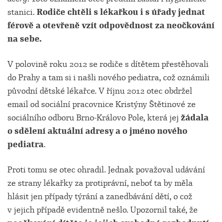
stanici.
Rodiče chtěli s lékařkou i s úřady jednat
férově a otevřeně vzít odpovědnost
za neočkování
n
a sebe.
V polovině roku 2012 se rodiče s dítětem přestěhovali
do Prahy a tam si i našli nového pediatra, což oznámili
původní dětské lékařce. V říjnu 2012 otec obdržel
email od sociální pracovnice Kristýny Štětinové ze
sociálního odboru Brno-Královo Pole, která jej
žádala
o sdělení aktuální adresy a o jméno nového
pediatra
.
Proti tomu se otec ohradil. Jednak považoval udávání
ze strany lékařky za protiprávní, neboť ta by měla
hlásit jen případy týrání a zanedbávání dětí, o což
v jejich případě evidentně nešlo. Upozornil také, že