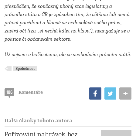
přesvědčen, že současný ubohý stav legislativy a
právního státu v ČR je způsoben tím, že většina lidí nemá
právní povědomí a hlavně se nedovolává svého práva,
zavírá oči (tzv. „si nechá kálet na hlavu“), neangažuje se v
politice či občanském sektoru.
Už nejsem v bolševismu, ale ve svobodném právním státě.
Společnost
+
106
Komentáře
Další články tohoto autora
Pořizování nahrávek bez