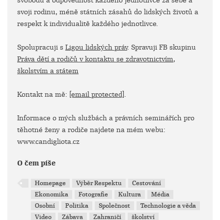
svobodu a odpovědnost každého jednotlivce za sebe a
svoji rodinu, méně státních zásahů do lidských životů a
respekt k individualitě každého jednotlivce.
Spolupracuji s
Ligou lidských práv
. Spravuji FB skupinu
Práva dětí a rodičů v kontaktu se zdravotnictvím,
školstvím a státem
Kontakt na mě:
[email protected]
.
Informace o mých službách a právních seminářích pro
těhotné ženy a rodiče najdete na mém webu:
www.candigliota.cz
O čem píše
Homepage
Výběr Respektu
Cestování
Ekonomika
Fotografie
Kultura
Média
Osobní
Politika
Společnost
Technologie a věda
Video
Zábava
Zahraničí
školství