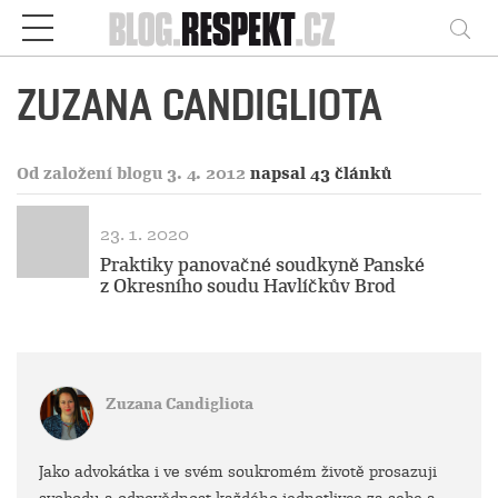
Respekt
Vy
ZUZANA CANDIGLIOTA
Od založení blogu 3. 4. 2012
napsal 43 článků
23. 1. 2020
Praktiky panovačné soudkyně Panské
z Okresního soudu Havlíčkův Brod
Zuzana Candigliota
Jako advokátka i ve svém soukromém životě prosazuji