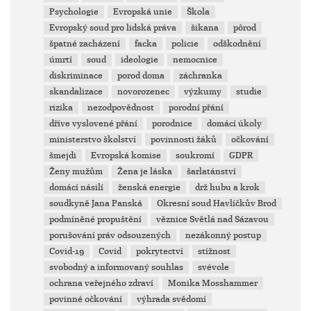
Psychologie
Evropská unie
Škola
Evropský soud pro lidská práva
šikana
pôrod
špatné zacházení
facka
policie
odškodnění
úmrtí
soud
ideologie
nemocnice
diskriminace
porod doma
záchranka
skandalizace
novorozenec
výzkumy
studie
rizika
nezodpovědnost
porodní přání
dříve vyslovené přání
porodnice
domácí úkoly
ministerstvo školství
povinnosti žáků
očkování
šmejdi
Evropská komise
soukromí
GDPR
Ženy mužům
Žena je láska
šarlatánství
domácí násilí
ženská energie
drž hubu a krok
soudkyně Jana Panská
Okresní soud Havlíčkův Brod
podmíněné propuštění
věznice Světlá nad Sázavou
porušování práv odsouzených
nezákonný postup
Covid-19
Covid
pokrytectví
stížnost
svobodný a informovaný souhlas
svévole
ochrana veřejného zdraví
Monika Mosshammer
povinné očkování
výhrada svědomí