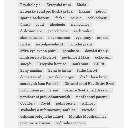
Psychologie
Evropská unie
Škola
Evropský soud pro lidská práva
šikana
pôrod
špatné zacházení
facka
policie
odškodnění
úmrtí
soud
ideologie
nemocnice
diskriminace
porod doma
záchranka
skandalizace
novorozenec
výzkumy
studie
rizika
nezodpovědnost
porodní přání
dříve vyslovené přání
porodnice
domácí úkoly
ministerstvo školství
povinnosti žáků
očkování
šmejdi
Evropská komise
soukromí
GDPR
Ženy mužům
Žena je láska
šarlatánství
domácí násilí
ženská energie
drž hubu a krok
soudkyně Jana Panská
Okresní soud Havlíčkův Brod
podmíněné propuštění
věznice Světlá nad Sázavou
porušování práv odsouzených
nezákonný postup
Covid-19
Covid
pokrytectví
stížnost
svobodný a informovaný souhlas
svévole
ochrana veřejného zdraví
Monika Mosshammer
povinné očkování
výhrada svědomí