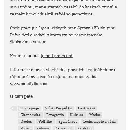
svobodu a odpovědnost každého jednotlivce za sebe a
svoji rodinu, méně státních zásahů do lidských životů a
respekt k individualitě každého jednotlivce.
Spolupracuji s
Ligou lidských práv
. Spravuji FB skupinu
Práva dětí a rodičů v kontaktu se zdravotnictvím,
školstvím a státem
Kontakt na mě:
[email protected]
.
Informace o mých službách a právních seminářích pro
těhotné ženy a rodiče najdete na mém webu:
www.candigliota.cz
O čem píše
Homepage
Výběr Respektu
Cestování
Ekonomika
Fotografie
Kultura
Média
Osobní
Politika
Společnost
Technologie a věda
Video
Zábava
Zahraničí
školství