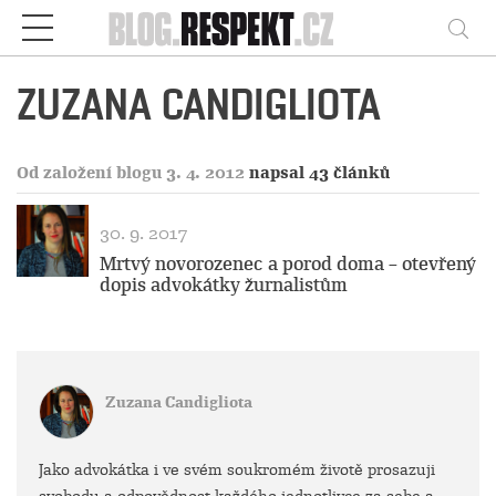
Respekt
Vy
ZUZANA CANDIGLIOTA
Od založení blogu 3. 4. 2012
napsal 43 článků
30. 9. 2017
Mrtvý novorozenec a porod doma – otevřený
dopis advokátky žurnalistům
Zuzana Candigliota
Jako advokátka i ve svém soukromém životě prosazuji