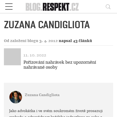
Respekt
Vy
ZUZANA CANDIGLIOTA
Od založení blogu 3. 4. 2012
napsal 43 článků
11. 10. 2022
Pořizování nahrávek bez upozornění
nahrávané osoby
Zuzana Candigliota
Jako advokátka i ve svém soukromém životě prosazuji