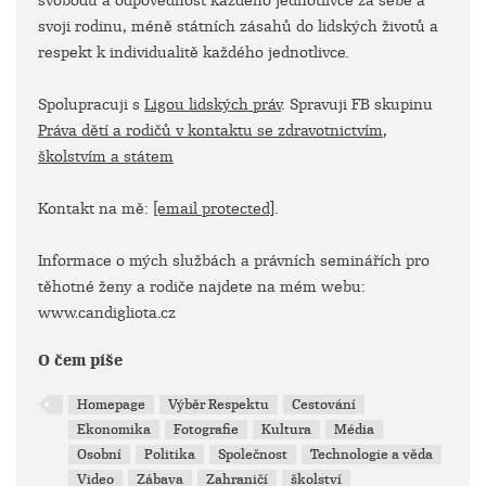
svobodu a odpovědnost každého jednotlivce za sebe a
svoji rodinu, méně státních zásahů do lidských životů a
respekt k individualitě každého jednotlivce.
Spolupracuji s
Ligou lidských práv
. Spravuji FB skupinu
Práva dětí a rodičů v kontaktu se zdravotnictvím,
školstvím a státem
Kontakt na mě:
[email protected]
.
Informace o mých službách a právních seminářích pro
těhotné ženy a rodiče najdete na mém webu:
www.candigliota.cz
O čem píše
Homepage
Výběr Respektu
Cestování
Ekonomika
Fotografie
Kultura
Média
Osobní
Politika
Společnost
Technologie a věda
Video
Zábava
Zahraničí
školství