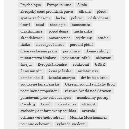
Psychologie
Evropská unie
Škola
Evropský soud pro lidská práva
šikana
pôrod
špatné zacházení
facka
policie
odškodnění
úmrtí
soud
ideologie
nemocnice
diskriminace
porod doma
záchranka
skandalizace
novorozenec
výzkumy
studie
rizika
nezodpovědnost
porodní přání
dříve vyslovené přání
porodnice
domácí úkoly
ministerstvo školství
povinnosti žáků
očkování
šmejdi
Evropská komise
soukromí
GDPR
Ženy mužům
Žena je láska
šarlatánství
domácí násilí
ženská energie
drž hubu a krok
soudkyně Jana Panská
Okresní soud Havlíčkův Brod
podmíněné propuštění
věznice Světlá nad Sázavou
porušování práv odsouzených
nezákonný postup
Covid-19
Covid
pokrytectví
stížnost
svobodný a informovaný souhlas
svévole
ochrana veřejného zdraví
Monika Mosshammer
povinné očkování
výhrada svědomí